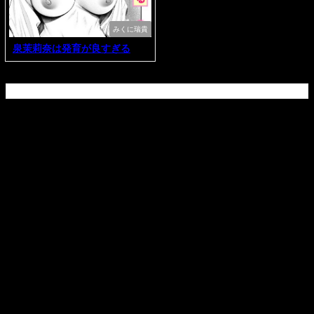
みくに瑞貴
泉茉莉奈は発育が良すぎる