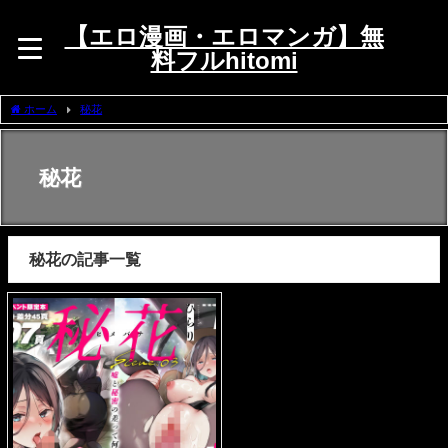
【エロ漫画・エロマンガ】無
料フルhitomi
ホーム
秘花
秘花
秘花の記事一覧