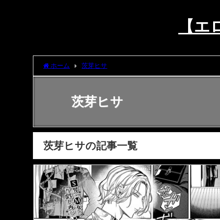
【エロ
ホーム
茨芽ヒサ
茨芽ヒサ
茨芽ヒサの記事一覧