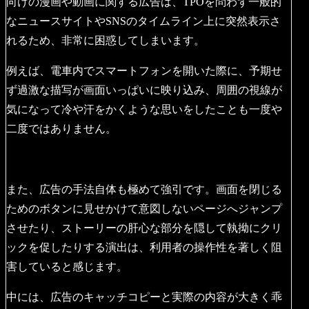
向けの漫画や動画に関する広告は、TPOを問わず一般的
なニュースサイトやSNSのタイムライン上に突然表示さ
れるため、非常に困惑してしまいます。
例えば、電車内でスマートフォンを開いた際に、予期せ
ず過激な描写が画面いっぱいに映り込み、周囲の視線が
気になって冷や汗をかくような思いをしたことも一度や
二度ではありません。
また、広告の手法自体も極めて強引です。画面を閉じる
ためのボタンに見せかけて意図しないページへジャンプ
させたり、ストーリーの肝心な部分を隠して執拗にクリ
ックを促したりする演出は、利用者の操作性を著しく阻
害していると感じます。
中には、広告のキャッチコピーと実際の内容が大きく乖