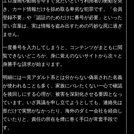
エロ漫画や動画を今すぐ見たいという利用者の衝動を突
き、カード情報だけを掠め取る卑劣な犯罪です。「会員
登録不要」や「認証のためだけに番号が必要」といった
甘い言葉は、実は情報を盗み出すための巧妙な罠に過ぎ
ません。
一度番号を入力してしまうと、コンテンツがまともに閲
覧できないどころか、身に覚えのないサイトから次々と
身勝手な請求が始まります。
明細には一見アダルト系とは分からない偽装された名義
が使われることも多く、家族にバレたくない一心で確認
を後回しにする心理が、被害を深刻化させる要因となっ
ています。いざ異議を申し立てようとしても、連絡先は
形だけで実態がなかったり、海外のダミー会社を経由し
ていたりと、責任の所在を煙に巻く手口が常套手段で
す。