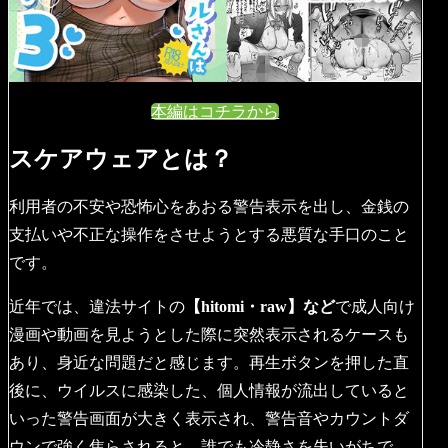
本編はコチラから
スケアウェアとは？
利用者の不安や恐怖心をあおる警告表示を出し、金銭の
支払いや不正な操作をさせようとする悪質な手口のこと
です。
近年では、違法サイトの
【hitomi・raw】など
で成人向け
漫画や動画を見ようとした際に突然表示されるケースも
あり、身近な問題だと感じます。再生ボタンを押した直
後に、ウイルスに感染した、個人情報が流出していると
いった警告画面が大きく表示され、警告音やカウントダ
ウンで強く焦らされると、誰でも冷静さを失いがちで